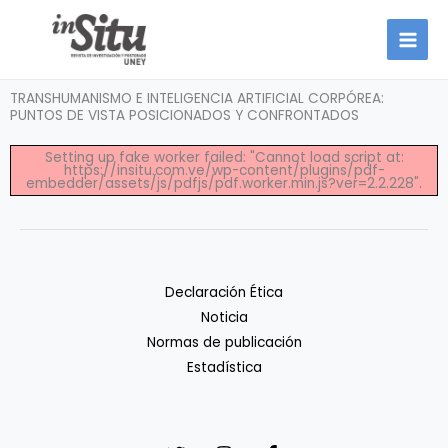
Ir
al
contenido
TRANSHUMANISMO E INTELIGENCIA ARTIFICIAL CORPÓREA:
PUNTOS DE VISTA POSICIONADOS Y CONFRONTADOS
Setting up fake worker failed: "Cannot load script at:
https://insitu.com.ve/wp-content/plugins/pdf-
embedder/assets/js/pdfjs/pdf.worker.min.js?ver=2.2.228".
Declaración Ética
Noticia
Normas de publicación
Estadística