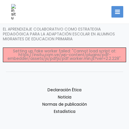
Ir
al
contenido
EL APRENDIZAJE COLABORATIVO COMO ESTRATEGIA
PEDAGÓGICA PARA LA ADAPTACIÓN ESCOLAR EN ALUMNOS
MIGRANTES DE EDUCACION PRIMARIA
Setting up fake worker failed: "Cannot load script at:
https://insitu.com.ve/wp-content/plugins/pdf-
embedder/assets/js/pdfjs/pdf.worker.min.js?ver=2.2.228".
Declaración Ética
Noticia
Normas de publicación
Estadística