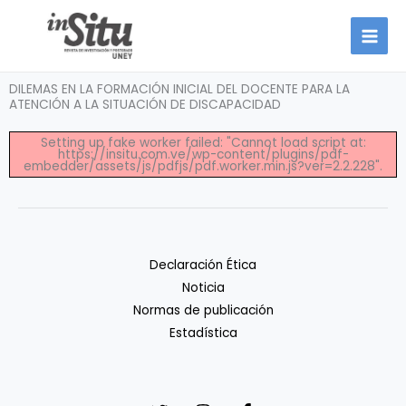
Ir
al
contenido
DILEMAS EN LA FORMACIÓN INICIAL DEL DOCENTE PARA LA
ATENCIÓN A LA SITUACIÓN DE DISCAPACIDAD
Setting up fake worker failed: "Cannot load script at:
https://insitu.com.ve/wp-content/plugins/pdf-
embedder/assets/js/pdfjs/pdf.worker.min.js?ver=2.2.228".
Declaración Ética
Noticia
Normas de publicación
Estadística