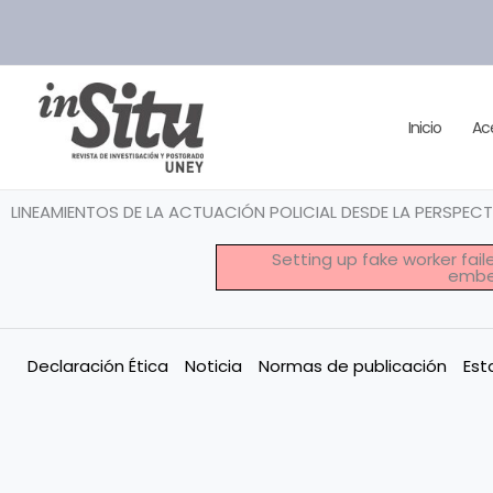
Ir
al
contenido
Inicio
Ac
LINEAMIENTOS DE LA ACTUACIÓN POLICIAL DESDE LA PERSPEC
Setting up fake worker fai
embed
Declaración Ética
Noticia
Normas de publicación
Est