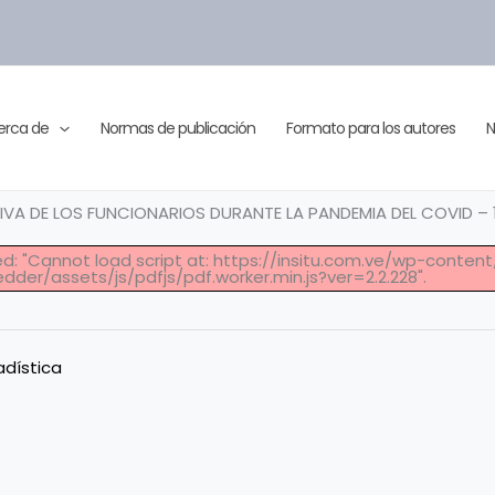
erca de
Normas de publicación
Formato para los autores
N
TIVA DE LOS FUNCIONARIOS DURANTE LA PANDEMIA DEL COVID –
led: "Cannot load script at: https://insitu.com.ve/wp-conten
der/assets/js/pdfjs/pdf.worker.min.js?ver=2.2.228".
adística