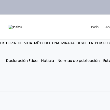
Ir
al
contenido
Inicio
Ac
HISTORIA-DE-VIDA-MРTODO-UNA-MIRADA-DESDE-LA-PERSPEC
Declaración Ética
Noticia
Normas de publicación
Est