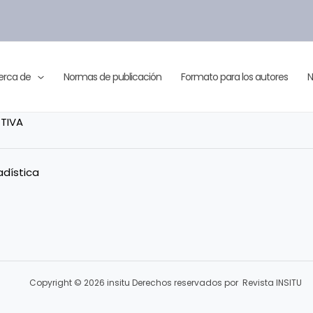
erca de
Normas de publicación
Formato para los autores
N
TIVA
adística
Copyright © 2026 insitu Derechos reservados por Revista INSITU