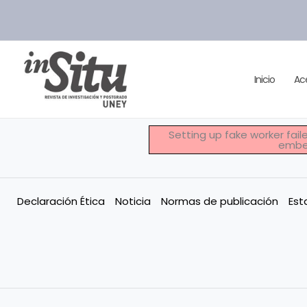
Ir
al
contenido
Inicio
Ac
Setting up fake worker fai
embed
Declaración Ética
Noticia
Normas de publicación
Est