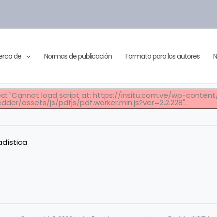
erca de
Normas de publicación
Formato para los autores
N
led: "Cannot load script at: https://insitu.com.ve/wp-conten
der/assets/js/pdfjs/pdf.worker.min.js?ver=2.2.228".
adística