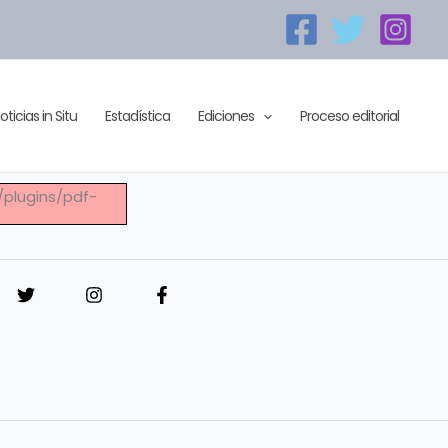
oticias in Situ
Estadística
Ediciones
Proceso editorial
t/plugins/pdf-