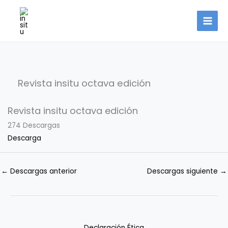
Ir
al
contenido
Revista insitu octava edición
Revista insitu octava edición
274
Descargas
Descarga
←
Descargas anterior
Descargas siguiente
→
Declaración Ética