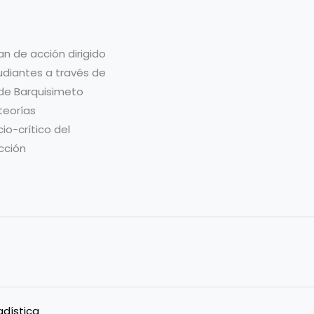
an de acción dirigido
udiantes a través de
 de Barquisimeto
teorías
io-crítico del
cción
adística