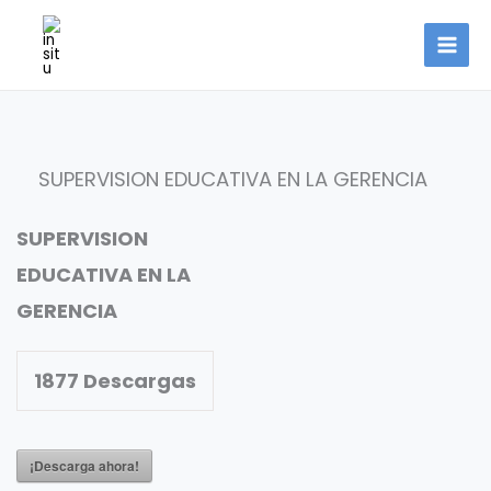
Ir
al
contenido
SUPERVISION EDUCATIVA EN LA GERENCIA
SUPERVISION
EDUCATIVA EN LA
GERENCIA
1877
Descargas
¡Descarga ahora!