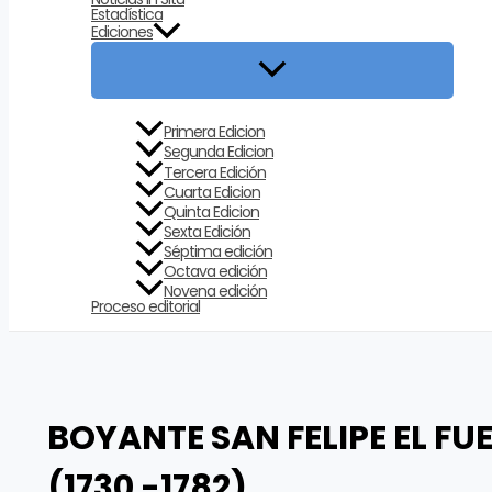
Estadística
Ediciones
Primera Edicion
Segunda Edicion
Tercera Edición
Cuarta Edicion
Quinta Edicion
Sexta Edición
Séptima edición
Octava edición
Novena edición
Proceso editorial
BOYANTE SAN FELIPE EL FU
(1730 -1782)