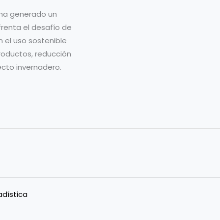
lha generado un
frenta el desafío de
el uso sostenible
roductos, reducción
ecto invernadero.
adística